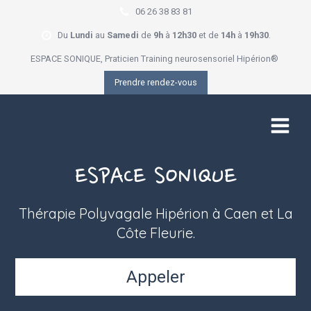
06 26 38 83 81
Du
Lundi
au
Samedi
de
9h
à
12h30
et de
14h
à
19h30
.
ESPACE SONIQUE, Praticien Training neurosensoriel Hipérion®
Prendre rendez-vous
ESPACE SONIQUE
Thérapie Polyvagale Hipérion à Caen et La
Côte Fleurie.
Appeler