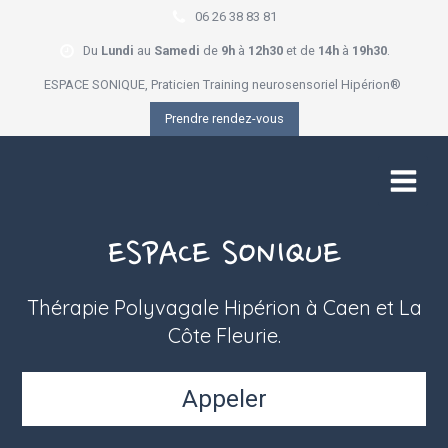
06 26 38 83 81
Du
Lundi
au
Samedi
de
9h
à
12h30
et de
14h
à
19h30
.
ESPACE SONIQUE, Praticien Training neurosensoriel Hipérion®
Prendre rendez-vous
ESPACE SONIQUE
Thérapie Polyvagale Hipérion à Caen et La
Côte Fleurie.
Appeler