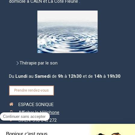
domicile à CAEN et La Côte Fleurie .
Thérapie par le son
Du
Lundi
au
Samedi
de
9h
à
12h30
et de
14h
à
19h30
Prendre rendez-vous
ESPACE SONIQUE
Afficher le téléphone
SIREN: 398 840 272
SIRET: 398 840 272 00072